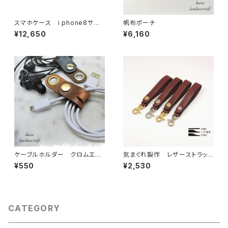
スマホケース i phone8サイ
帆布ポーチ
ズ
¥12,650
¥6,160
ケーブルホルダー クロムエク
気まぐれ製作 レザーストラップ
セル
(栃木サドルワイン)
¥550
¥2,530
CATEGORY